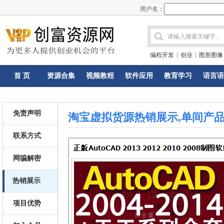
用户名：
编程开发
|
创业
|
图形图像
首 页
资源合集
视频教程
软件应用
教育学习
语言语
免责声明
淘宝虚拟货源热销展示,单间产
联系方式
网骗解密
热销展示
项目优势