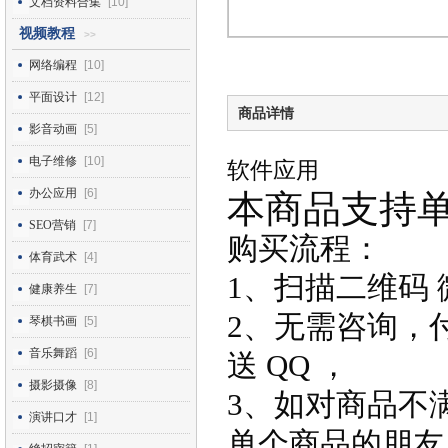
文档资料合集
[10]
视频教程
>>
网络编程
[10]
平面设计
[12]
商品详情
影音动画
[5]
电子维修
[10]
软件应用
办公应用
[6]
本商品支持
SEO营销
[7]
购买流程：
体育武术
[4]
1、扫描二维码 
健康养生
[7]
2、无需咨询，
琴棋书画
[5]
音乐舞蹈
[6]
送 QQ ，
摄影摄像
[8]
3、如对商品不
演讲口才
[1]
单个商品的朋友