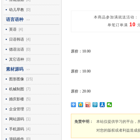
幼儿早教
[0]
本商品参加满就送活动：
语言语种
>>
10
单笔订单满
英语
[4]
日语韩语
[4]
德语法语
[0]
原价：10.00
其它语种
[0]
素材源码
>>
原价：10.00
图形图像
[15]
机械制图
[7]
原价：20.00
婚庆影楼
[5]
企业管理
[2]
网站源码
[1]
免责申明：
本站仅提供学习的平台，
手机源码
[4]
对您的版权或者利益造成
源码插件
[0]