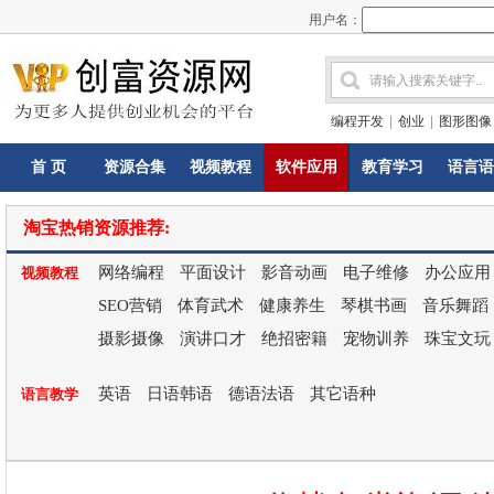
用户名：
编程开发
|
创业
|
图形图像
首 页
资源合集
视频教程
软件应用
教育学习
语言语
淘宝热销资源推荐:
网络编程
平面设计
影音动画
电子维修
办公应用
视频教程
SEO营销
体育武术
健康养生
琴棋书画
音乐舞蹈
摄影摄像
演讲口才
绝招密籍
宠物训养
珠宝文玩
英语
日语韩语
德语法语
其它语种
语言教学
开店
特色小吃
养殖种植
技术手艺
网赚项目
创业致富