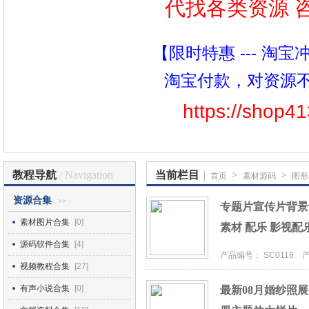
代找各类资源 咨询
【限时特惠 --- 淘
淘宝付款，对资源
https://shop4
教程导航
/ Navigation
当前栏目
|
>
>
首页
素材源码
图形
资源合集
>>
专题片宣传片背景
素材图片合集
[0]
素材 配乐 影视配
源码软件合集
[4]
产品编号： SC0116 产品
视频教程合集
[27]
有声小说合集
[0]
最新08月婚纱照