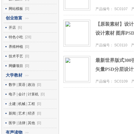
网站模板
[0]
产品编号： SC0107 产品
创业致富
>>
【原装素材】设计大
开店
[6]
设计素材 图库PS
特色小吃
[28]
产品编号： SC0110 产品
养殖种植
[0]
技术手艺
[0]
最新世界版式300
网赚项目
[0]
矢量PSD分层设
大学教材
>>
产品编号： SC0109 产品
数学 | 英语 | 政治
[0]
电子 | 会计 | 计算机
[0]
土建 | 机械 | 工程
[0]
新闻 | 艺术 | 经济
[0]
医学 | 法律 | 其他
[0]
有声读物
>>