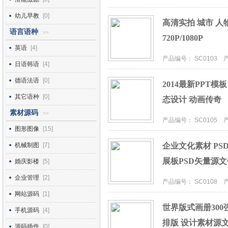
幼儿早教
[0]
高清实拍 城市 人
语言语种
>>
720P/1080P
英语
[4]
产品编号： SC0103 产品
日语韩语
[4]
德语法语
[0]
2014最新PPT模
其它语种
[0]
态设计 动画传奇
素材源码
>>
产品编号： SC0105 产品
图形图像
[15]
机械制图
[7]
企业文化素材 PS
展板PSD矢量源文
婚庆影楼
[5]
企业管理
[2]
产品编号： SC0108 产品
网站源码
[1]
世界版式画册300
手机源码
[4]
排版 设计素材源
源码插件
[0]