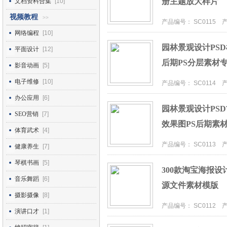
册主题放大样片
文档资料合集
[10]
视频教程
>>
产品编号： SC0115 产品
网络编程
[10]
园林景观设计PS
平面设计
[12]
后期PS分层素材
影音动画
[5]
电子维修
[10]
产品编号： SC0114 产品
办公应用
[6]
园林景观设计PS
SEO营销
[7]
效果图PS后期素
体育武术
[4]
产品编号： SC0113 产品
健康养生
[7]
琴棋书画
[5]
300款淘宝海报设
音乐舞蹈
[6]
源文件素材模版
摄影摄像
[8]
产品编号： SC0112 产品
演讲口才
[1]