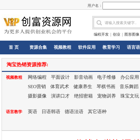
用户名：
编程开发
|
创业
|
图形图像
首 页
资源合集
视频教程
软件应用
教育学习
语言语
淘宝热销资源推荐:
网络编程
平面设计
影音动画
电子维修
办公应用
视频教程
SEO营销
体育武术
健康养生
琴棋书画
音乐舞蹈
摄影摄像
演讲口才
绝招密籍
宠物训养
珠宝文玩
英语
日语韩语
德语法语
其它语种
语言教学
开店
特色小吃
养殖种植
技术手艺
网赚项目
创业致富