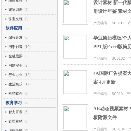
绝招密籍
[1]
设计素材 新一代版
宠物训养
[2]
册设计年鉴 素材
珠宝文玩
[0]
产品编号： SC0111 产品
软件应用
>>
编程开发
[0]
毕业简历模板/个人
PPT版Excel版简
图形影音
[10]
金融股票
[3]
产品编号： SC0102 产品
网络安全
[2]
4A国际广告提案
行业办公
[13]
案 4月更新
生活娱乐
[12]
营销软件
[0]
产品编号： SC010 产品I
教育学习
>>
AE动态视频素材 
智力开发
[6]
板附源文件
管理营销
[0]
产品编号： SC0104 产品
潜能激励
[0]